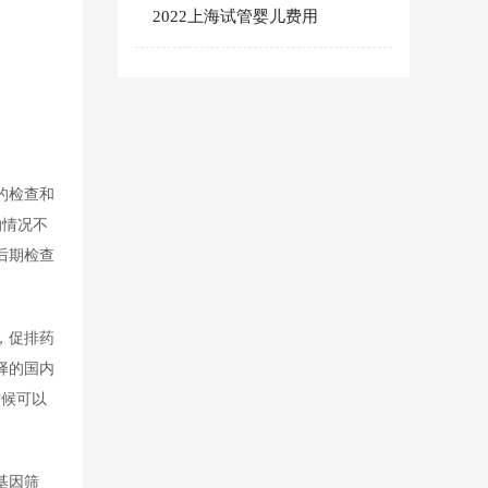
2022上海试管婴儿费用
的检查和
的情况不
后期检查
，促排药
择的国内
时候可以
基因筛