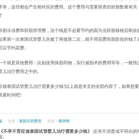
术等，这些都会产生相对应的费用。这个费用与需要筛查的胚胎数量有关
了
胚胎冷冻费和胚胎管理费，这个钱是不必要节约的因为当胚胎移植后剩余
如果第一次泰国试管婴儿失败了再做第二次，就不用花费前面阶段的钱了
可以节约花费。
一个就是其他费用：比如使用保胎药物，实行减胎术的费用等等，一般情
婴儿治疗费用之中的。
症做泰国试管婴儿治疗需要多少钱?以上就是本文的全部内容了，如果想
抓紧时间吧!
编
分类：
泰国试管费用
来源：
俄孕网
《不孕不育症做泰国试管婴儿治疗需要多少钱》
还有不清楚或不明白的
题。