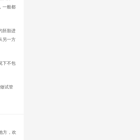
，一般都
的胚胎进
从另一方
况下不包
要做试管
地方，欢