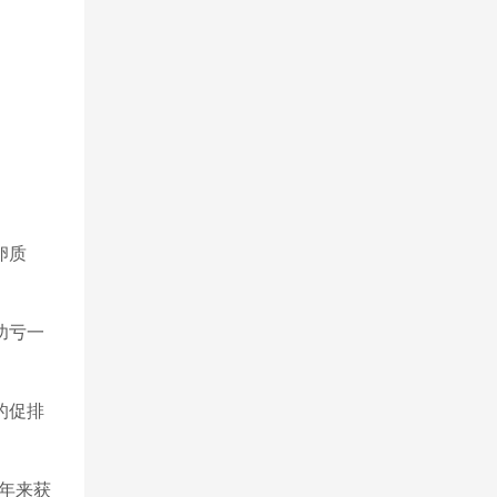
卵质
功亏一
的促排
近年来获