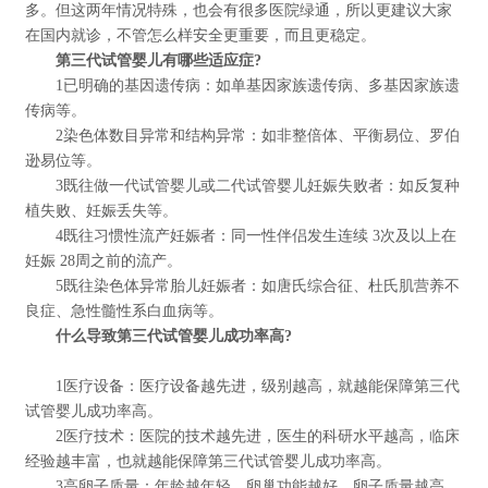
多。但这两年情况特殊，也会有很多医院绿通，所以更建议大家
在国内就诊，不管怎么样安全更重要，而且更稳定。
第三代试管婴儿有哪些适应症?
1已明确的基因遗传病：如单基因家族遗传病、多基因家族遗
传病等。
2染色体数目异常和结构异常：如非整倍体、平衡易位、罗伯
逊易位等。
3既往做一代试管婴儿或二代试管婴儿妊娠失败者：如反复种
植失败、妊娠丢失等。
4既往习惯性流产妊娠者：同一性伴侣发生连续 3次及以上在
妊娠 28周之前的流产。
5既往染色体异常胎儿妊娠者：如唐氏综合征、杜氏肌营养不
良症、急性髓性系白血病等。
什么导致第三代试管婴儿成功率高?
1医疗设备：医疗设备越先进，级别越高，就越能保障第三代
试管婴儿成功率高。
2医疗技术：医院的技术越先进，医生的科研水平越高，临床
经验越丰富，也就越能保障第三代试管婴儿成功率高。
3高卵子质量：年龄越年轻，卵巢功能越好，卵子质量越高，