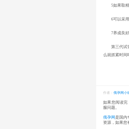
5如果取
6可以采
7养成良
第三代试
么就抓紧时间
作者：
俄孕网小
如果您阅读完
服问题。
俄孕网
是国内
资源，如果您