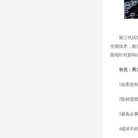
第三代试
生殖技术，能
能地针对影响
补充：男
1如果患
2取精需
3避免从
4戒掉不