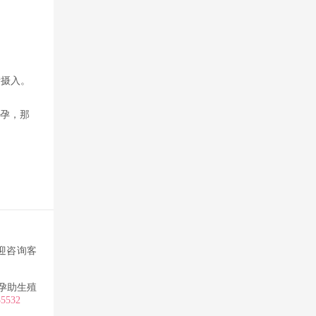
。
衡摄入。
助孕，那
迎咨询客
孕助生殖
35532