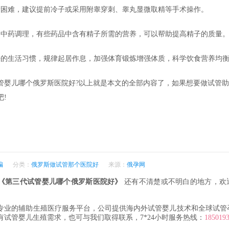
精困难，建议提前冷子或采用附睾穿刺、睾丸显微取精等手术操作。
用中药调理，有些药品中含有精子所需的营养，可以帮助提高精子的质量
好的生活习惯，规律起居作息，加强体育锻炼增强体质，科学饮食营养均
管婴儿哪个俄罗斯医院好?以上就是本文的全部内容了，如果想要做试管
吧!
编
分类：
俄罗斯做试管那个医院好
来源：
俄孕网
《第三代试管婴儿哪个俄罗斯医院好》
还有不清楚或不明白的地方，欢
专业的辅助生殖医疗服务平台，公司提供海内外试管婴儿技术和全球试管
有试管婴儿生殖需求，也可与我们取得联系，7*24小时服务热线：
185019