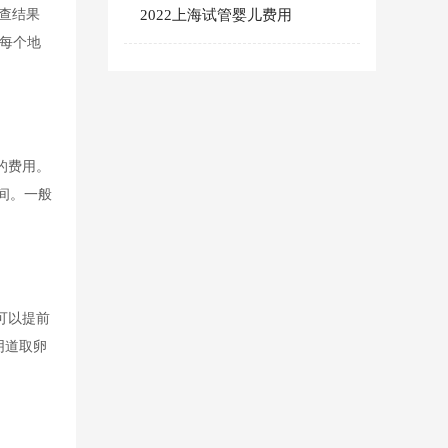
查结果
2022上海试管婴儿费用
于每个地
的费用。
间。一般
可以提前
阴道取卵