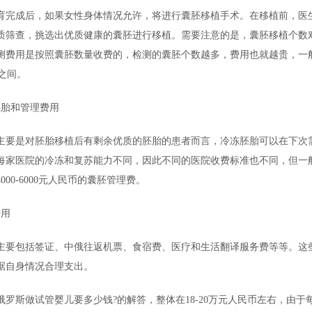
育完成后，如果女性身体情况允许，将进行囊胚移植手术。在移植前，医
质筛查，挑选出优质健康的囊胚进行移植。需要注意的是，囊胚移植个数
测费用是按照囊胚数量收费的，检测的囊胚个数越多，费用也就越贵，一
币之间。
胚胎和管理费用
主要是对胚胎移植后有剩余优质的胚胎的患者而言，冷冻胚胎可以在下次
每家医院的冷冻和复苏能力不同，因此不同的医院收费标准也不同，但一
000-6000元人民币的囊胚管理费。
费用
主要包括签证、中俄往返机票、食宿费、医疗和生活翻译服务费等等。这
据自身情况合理支出。
俄罗斯做试管婴儿要多少钱?的解答，整体在18-20万元人民币左右，由于