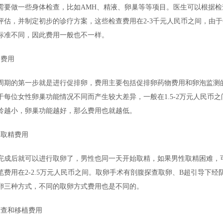
需要做一些身体检查，比如AMH、精液、卵巢等等项目。医生可以根据检
评估，并制定初步的诊疗方案，这些检查费用在2-3千元人民币之间，由
标准不同，因此费用一般也不一样。
卵费用
周期的第一步就是进行促排卵，费用主要包括促排卵药物费用和卵泡监测
于每位女性卵巢功能情况不同而产生较大差异，一般在1.5-2万元人民币之
龄越小，卵巢功能越好，那么费用也就越低。
和取精费用
完成后就可以进行取卵了，男性也同一天开始取精，如果男性取精困难，
笔费用在2-2.5万元人民币之间。取卵手术有剖腹探查取卵、B超引导下经
卵三种方式，不同的取卵方式费用也是不同的。
筛查和移植费用