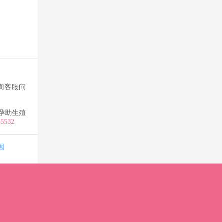
询客服问
孕助生殖
35532
因