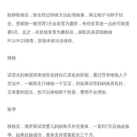
取卵取精后，医生经过特殊方法处理精液，再让精子与卵子结
合。受精卵一般培育5天会发育为囊胚，有些发育差一点的可能需
要6天。总之，在胚胎发育为囊胚后，抽取其表层细胞做
PGS/PGD筛查，胚胎本体冷冻保存。
移植
试管夫妇根据筛查报告选择自己喜欢的胚胎，通过导管移植入子
宫当中。一般医生只移植一个宝宝，但如果试管妈妈体质良好，
又有要的想法，也可以移植两个胚胎，费用不会增加。
验孕
移植后，俄罗斯试管婴儿妈妈每天补充黄体，一直到7天后抽血验
孕。如果妊娠成功，黄体支持需要延长三个月。