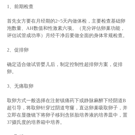
1、前期检查
首先女方要在月经期的2~5天内做体检，主要检查基础卵
泡数量、AH数值和性激素六项。（充分评估卵巢功能，
评估试管成功率）月经干净后要做全面的身体常规检查。
2、促排卵
确定适合做试管婴儿后，制定控制性超排卵方案，促排
卵。
3、无痛取卵
取卵方式一般选择在注射镇痛药下或静脉麻醉下经阴道B
超引导，将取卵针穿过阴道穹窿，直达卵巢吸取卵子，并
立即在显微镜下将卵子移到含胚胎培养液的培养皿中，置
37摄氏度的培养箱中培养。