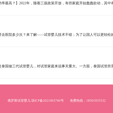
功率最高？】2022年，随着三孩政策开放，有些家庭开始蠢蠢欲动，其中
概要去医院多少次？来了解——试管婴儿技术不错；为了让国人可以更轻松
赴泰国做三代试管婴儿，对试管家庭来说事关重大。一方面，泰国试管所
俄罗斯试管婴儿
琼ICP备2021003760号
免费热线：18501935532