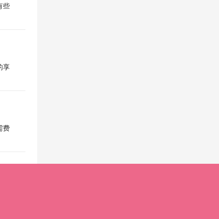
有些
的享
需费