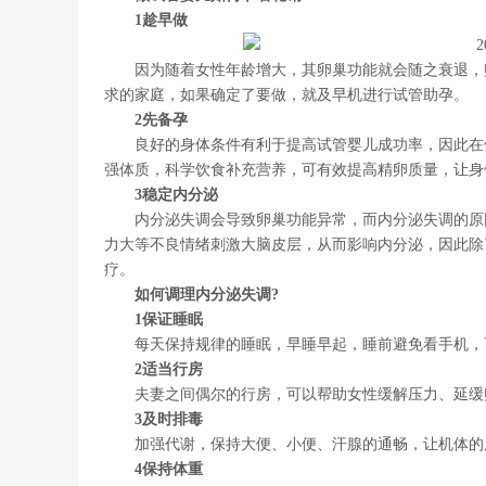
1趁早做
因为随着女性年龄增大，其卵巢功能就会随之衰退，
求的家庭，如果确定了要做，就及早机进行试管助孕。
2先备孕
良好的身体条件有利于提高试管婴儿成功率，因此在
强体质，科学饮食补充营养，可有效提高精卵质量，让身
3稳定内分泌
内分泌失调会导致卵巢功能异常，而内分泌失调的原
力大等不良情绪刺激大脑皮层，从而影响内分泌，因此除
疗。
如何调理内分泌失调?
1保证睡眠
每天保持规律的睡眠，早睡早起，睡前避免看手机，
2适当行房
夫妻之间偶尔的行房，可以帮助女性缓解压力、延缓
3及时排毒
加强代谢，保持大便、小便、汗腺的通畅，让机体的
4保持体重