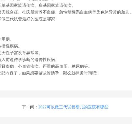
括单基因家族遗传病、多基因家族遗传病。
唐氏综合征、杜氏肌营养不良症、急性髓性系白血病等染色体异常的胎儿
作用期。
传播性疾病。
先天性子宫发育异常等。
植入前遗传学诊断的遗传性疾病。
肝肾疾病，心血管疾病、严重的高血压、糖尿病等。
的全部内容了，如果想要做试管助孕，那么就抓紧时间吧!
下一问：
2022可以做三代试管婴儿的医院有哪些