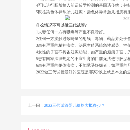
4可以进行胚胎植入前遗传学检测的基因遗传病：包
5既往染色体异常胎儿妊娠：染色体异常胎儿指患有
什么情况不可以做三代试管?
1夫妻任何一方有吸毒等严重不良嗜好。
2任何一方接触过致畸量的射线、毒物、药品并处于
3患有严重的精神疾病、泌尿生殖系统急性感染、性
4女性的子宫不具备妊娠功能，如严重的瘢痕子宫，
5患有国家法律规定的不宜生育的目前无法进行胚胎
6患有严重的躯体疾病，不能承受妊娠者，如严重的
2022做三代试管最好的医院是哪家?以上就是本文
上一问：
2022三代试管婴儿价格大概多少？