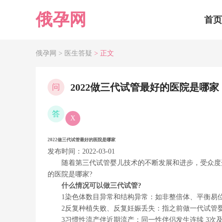
俄孕网
首页
俄孕网 >
医生答疑
> 正文
2022做三代试管最好的医院是哪家
问
答
X
2022做三代试管最好的医院是哪家
发布时间：2022-03-01
随着第三代试管婴儿技术的不断发展和进步，受众度
的医院是哪家?
什么情况可以做三代试管?
1染色体数目异常和结构异常：如非整倍体、平衡易
2反复种植失败、反复妊娠丢失：指之前做一代试管
3习惯性流产伴近期流产：同一性伴侣发生连续 3次及